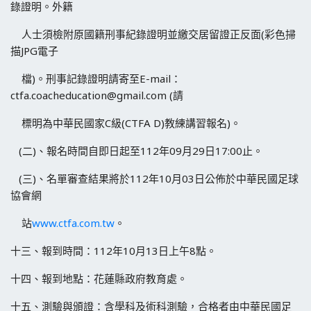
錄證明。外籍
人士須檢附原國籍刑事紀錄證明並繳交居留證正反面(彩色掃
描JPG電子
檔)。刑事記錄證明請寄至E-mail：
ctfa.coacheducation@gmail.com (請
標明為中華民國家C級(CTFA D)教練講習報名)。
(二)、報名時間自即日起至112年09月29日17:00止。
(三)、名單審查結果將於112年10月03日公佈於中華民國足球
協會網
站
www.ctfa.com.tw
。
十三、報到時間：112年10月13日上午8點。
十四、報到地點：花蓮縣政府教育處。
十五、測驗與頒證：含學科及術科測驗，合格者由中華民國足