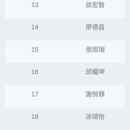
13
談宏智
14
廖德昌
15
張烜瑞
16
邱耀坤
17
謝佾錚
18
涂靖怡