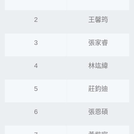
2
王馨筠
3
張家睿
4
林竑緯
5
莊鈞迪
6
張恩碩