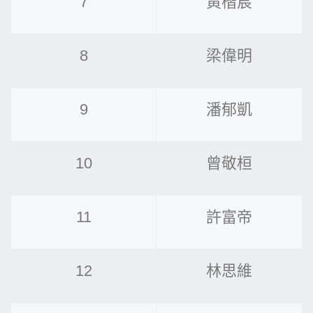
7
黃楷宸
8
梁偉明
9
潘郁凱
10
曾敬桓
11
許富帝
12
林思維