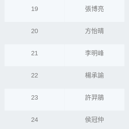
19
張博亮
20
方怡晴
21
李明峰
22
楊承諭
23
許羿鵑
24
侯冠仲