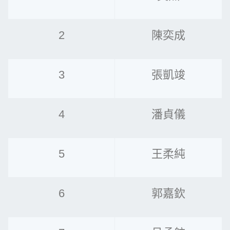
2
陳奕成
3
張凱竣
4
潘貞儀
5
王柔純
6
郭嘉欽