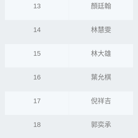
13
顏廷翰
14
林慧雯
15
林大雄
16
葉允棋
17
倪祥吉
18
郭奕承