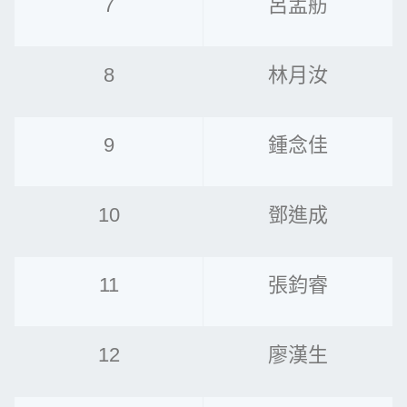
7
呂孟舫
8
林月汝
9
鍾念佳
10
鄧進成
11
張鈞睿
12
廖漢生