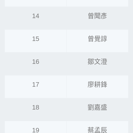
14
曾聞彥
15
曾覺諄
16
鄒文澄
17
廖耕鋒
18
劉嘉盛
19
蔡孟辰