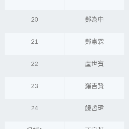
20
鄭為中
21
鄭憲霖
22
盧世賓
23
羅吉賢
24
饒哲瑋