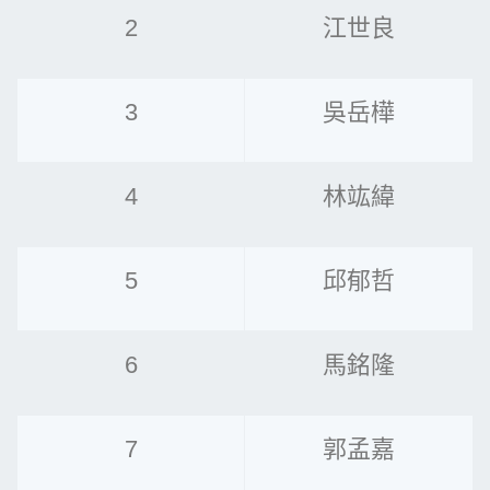
2
江世良
3
吳岳樺
4
林竑緯
5
邱郁哲
6
馬銘隆
7
郭孟嘉