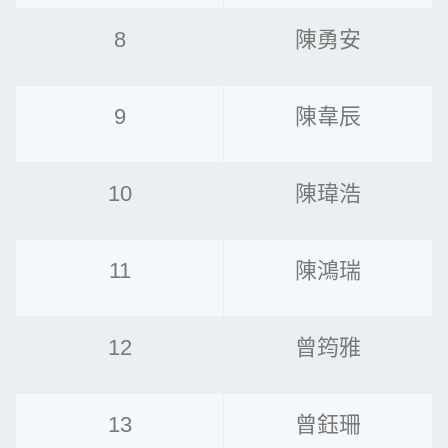
8
陳勇安
9
陳韋辰
10
陳瑋浩
11
陳鴻瑞
12
曾筠雅
13
曾鈺珊