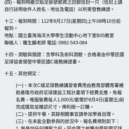
(四)、報到時繳交貼足掛號郵資之回郵信封一只（信封上請
自行註明收件人姓名、地址及電話）以利寄發教練證。
十三、報到時間：112年8月17日(星期四)上午08時10分前
報到。
地點：
國立臺灣海洋大學學生活動中心地下室
B05教室
聯絡人：羅生麟老師 電話: 0982-543-084
十四、測驗與頒證：含學科及術科測驗，合格者由中華民國
足球協會頒發中華民國C級教練證書。
十五、其他規定：
(一)、本次C級足球教練講習會費用由教育部體育署補
助基隆市政府足球建設工程計畫項下經費支應，免報
名費，唯服裝費每人1,000元/套需於8月4日(星期五)前
完成匯款並確認尺寸，俾利統一訂購。
(二)、提供午餐，其餘相關事宜請參加學員自理。
(三)、在未能全勤參與的狀況中，報名費規則如下：
1. 無參加任何課程之前，因合理之故獲中華民國足球