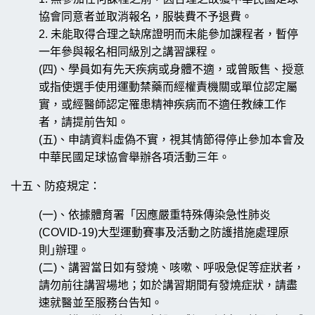
協會同意者並取消報名，服裝費不予退費。
2. 未能取得合理之缺席證明而未能參加課程者，暫停
一年參與報名相同級別之講習課程。
(四)、學員如有先天疾病或身體不適，或曾販售、授意
或指使選手使用運動禁藥而經權責機關或單位認定屬
實，或經醫師認定罹患精神疾病而不適任教練工作
者，請提前告知。
(五)、申請資料虛偽不實，視其情節得停止參加本會及
中華民國足球協會舉辦各項活動三年。
十五、防疫規定：
(一)、依據體育署「因應嚴重特殊傳染急性肺炎
(COVID-19)大型運動賽事及活動之防護措施處理原
則｣辦理。
(二)、講習當日如有發燒、咳嗽、呼吸急促等症狀者，
請勿前往講習場地；如於講習期間有發燒症狀，請盡
速就醫並至服務台告知。