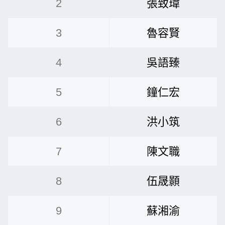
2
張致瑋
3
魯容賢
4
吳語臻
5
鐘仁宏
6
洪小筑
7
陳文職
8
伍晟顥
9
蘇湘渝