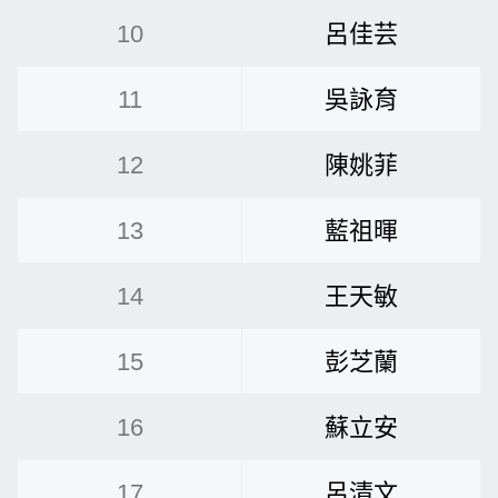
10
呂佳芸
11
吳詠育
12
陳姚菲
13
藍祖暉
14
王天敏
15
彭芝蘭
16
蘇立安
17
呂清文