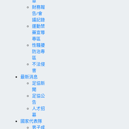
章
財務報
告/會
議記錄
運動禁
藥宣導
專區
性騷擾
防治專
區
不法侵
害
最新消息
足協新
聞
足協公
告
人才招
募
國家代表隊
男子成