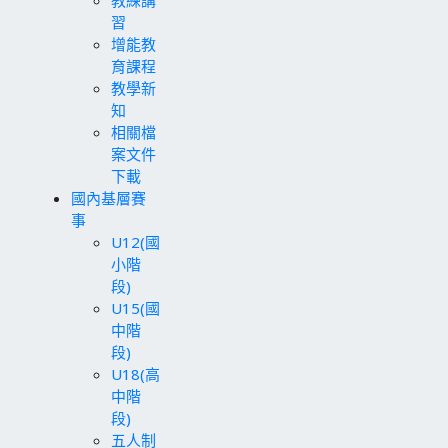
習
增能教
育課程
教學新
知
相關檔
案文件
下載
國內基層賽
事
U12(國
小階
段)
U15(國
中階
段)
U18(高
中階
段)
五人制