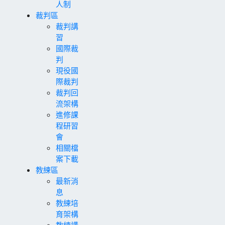
人制
裁判區
裁判講
習
國際裁
判
現役國
際裁判
裁判回
流架構
進修課
程研習
會
相關檔
案下載
教練區
最新消
息
教練培
育架構
教練講