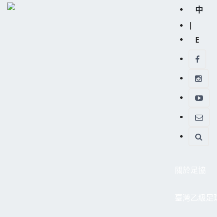
中
|
E
關於足協
臺灣乙級足