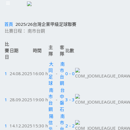
首頁
2025/26台灣企業甲級足球聯賽
比賽日程： 南市台鋼
比
主
客
賽
日期
時間
比數
隊
隊
日
大
南
同
市
1
24.08.2025
16:00 h
-
0 - 0
足
台
球
鋼
南
台
市
中
1
28.09.2025
19:00 h
-
3 - 3
台
磐
鋼
石
陽
南
信
市
1
14.12.2025
15:30 h
-
2 - 2
北
台