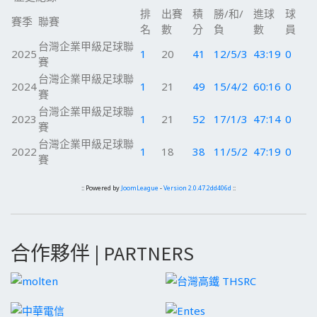
排
出賽
積
勝/和/
進球
球
賽季
聯賽
名
數
分
負
數
員
台灣企業甲級足球聯
2025
1
20
41
12/5/3
43:19
0
賽
台灣企業甲級足球聯
2024
1
21
49
15/4/2
60:16
0
賽
台灣企業甲級足球聯
2023
1
21
52
17/1/3
47:14
0
賽
台灣企業甲級足球聯
2022
1
18
38
11/5/2
47:19
0
賽
:: Powered by
JoomLeague
-
Version 2.0.47.2dd406d
::
合作夥伴 | PARTNERS