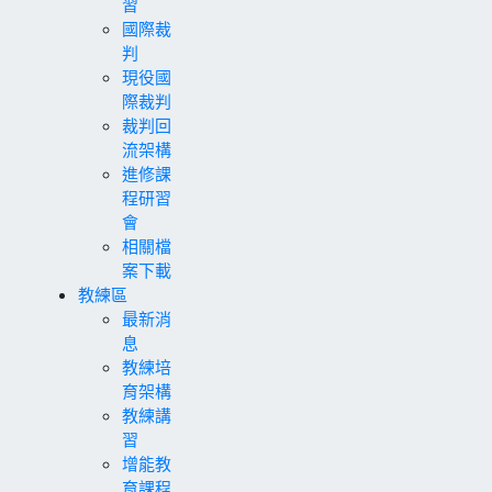
習
國際裁
判
現役國
際裁判
裁判回
流架構
進修課
程研習
會
相關檔
案下載
教練區
最新消
息
教練培
育架構
教練講
習
增能教
育課程