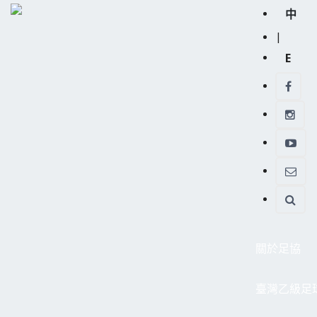
中
|
E
關於足協
臺灣乙級足