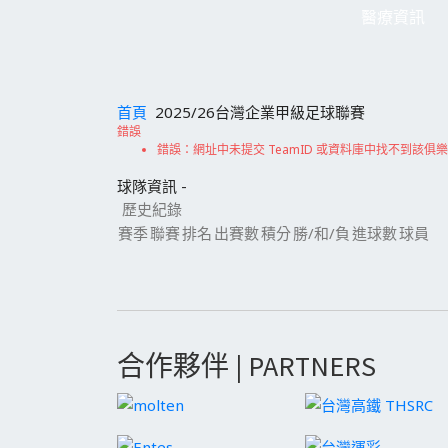
醫療資訊
首頁
2025/26台灣企業甲級足球聯賽
錯誤
錯誤：網址中未提交 TeamID 或資料庫中找不到該俱
球隊資訊 -
歷史紀錄
賽季
聯賽
排名
出賽數
積分
勝/和/負
進球數
球員
合作夥伴 | PARTNERS