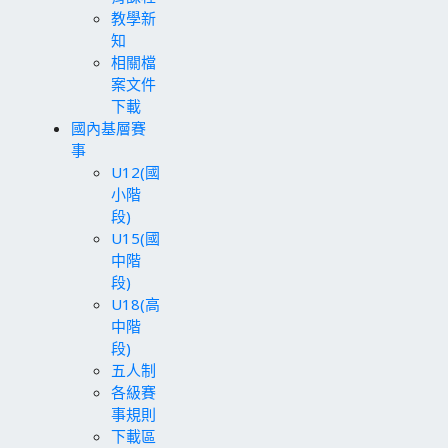
教學新
知
相關檔
案文件
下載
國內基層賽
事
U12(國
小階
段)
U15(國
中階
段)
U18(高
中階
段)
五人制
各級賽
事規則
下載區