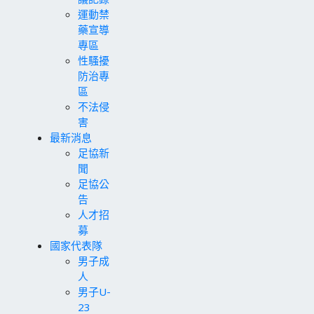
運動禁
藥宣導
專區
性騷擾
防治專
區
不法侵
害
最新消息
足協新
聞
足協公
告
人才招
募
國家代表隊
男子成
人
男子U-
23