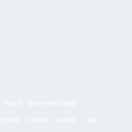
地區發展
臺灣企業甲級足球聯賽
制足球聯賽
足協行事曆
註冊系統
下載區