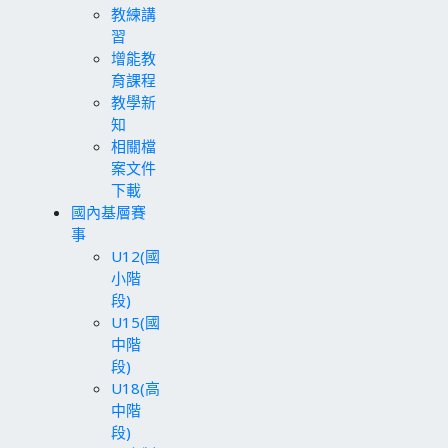
教練講
習
增能教
育課程
教學新
知
相關檔
案文件
下載
國內基層賽
事
U12(國
小階
段)
U15(國
中階
段)
U18(高
中階
段)