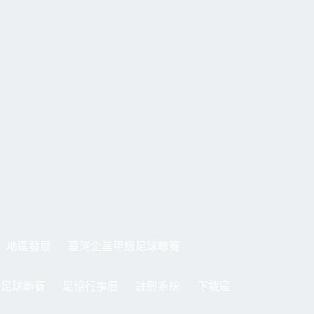
地區發展
臺灣企業甲級足球聯賽
制足球聯賽
足協行事曆
註冊系統
下載區