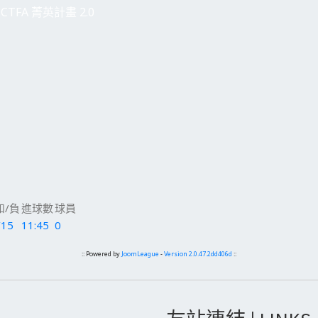
CTFA 菁英計畫 2.0
和/負
進球數
球員
/15
11:45
0
:: Powered by
JoomLeague
-
Version 2.0.47.2dd406d
::