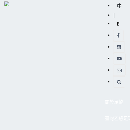
中
|
E
關於足協
臺灣乙級足