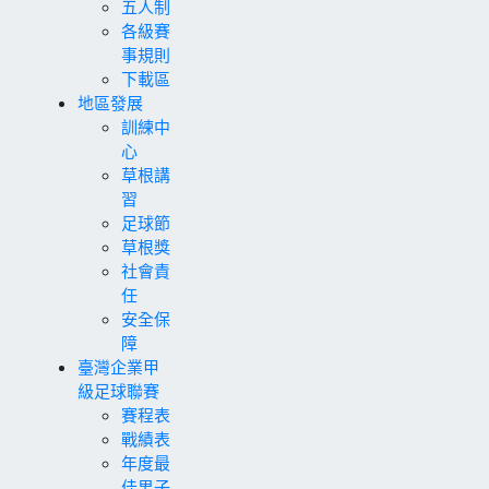
五人制
各級賽
事規則
下載區
地區發展
訓練中
心
草根講
習
足球節
草根獎
社會責
任
安全保
障
臺灣企業甲
級足球聯賽
賽程表
戰績表
年度最
佳男子