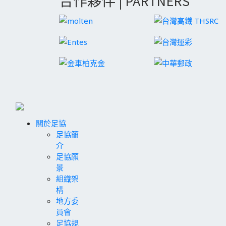
合作夥伴 | PARTNERS
關於足協
足協簡
介
足協願
景
組織架
構
地方委
員會
足協規