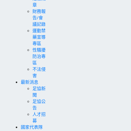
章
財務報
告/會
議記錄
運動禁
藥宣導
專區
性騷擾
防治專
區
不法侵
害
最新消息
足協新
聞
足協公
告
人才招
募
國家代表隊