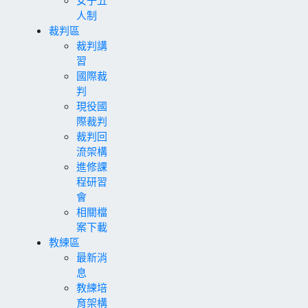
人制
裁判區
裁判講
習
國際裁
判
現役國
際裁判
裁判回
流架構
進修課
程研習
會
相關檔
案下載
教練區
最新消
息
教練培
育架構