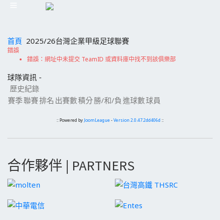
首頁
2025/26台灣企業甲級足球聯賽
錯誤
錯誤：網址中未提交 TeamID 或資料庫中找不到該俱樂部
球隊資訊 -
歷史紀錄
賽季
聯賽
排名
出賽數
積分
勝/和/負
進球數
球員
:: Powered by
JoomLeague
-
Version 2.0.47.2dd406d
::
合作夥伴 | PARTNERS