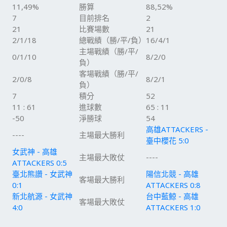
11,49%
勝算
88,52%
7
目前排名
2
21
比賽場數
21
2/1/18
總戰績（勝/平/負）
16/4/1
主場戰績（勝/平/
0/1/10
8/2/0
負）
客場戰績（勝/平/
2/0/8
8/2/1
負）
7
積分
52
11 : 61
進球數
65 : 11
-50
淨勝球
54
高雄ATTACKERS -
----
主場最大勝利
臺中櫻花 5:0
女武神 - 高雄
主場最大敗仗
----
ATTACKERS 0:5
臺北熊讚 - 女武神
陽信北競 - 高雄
客場最大勝利
0:1
ATTACKERS 0:8
新北航源 - 女武神
台中藍鯨 - 高雄
客場最大敗仗
4:0
ATTACKERS 1:0