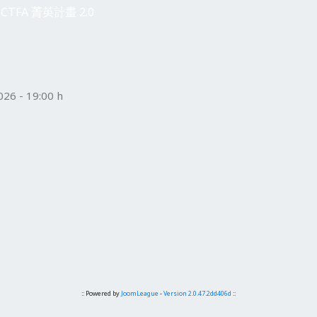
CTFA 菁英計畫 2.0
6 - 19:00 h
:: Powered by
JoomLeague
-
Version 2.0.47.2dd406d
::