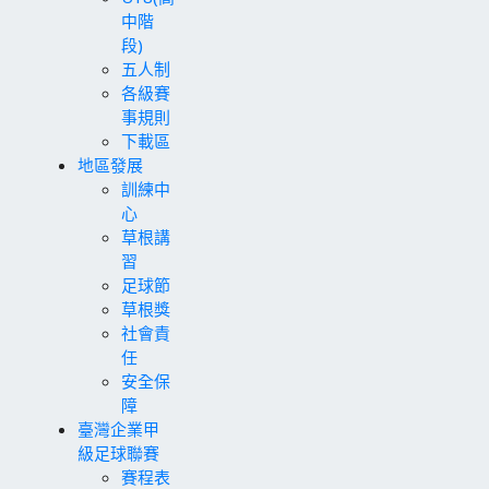
中階
段)
五人制
各級賽
事規則
下載區
地區發展
訓練中
心
草根講
習
足球節
草根獎
社會責
任
安全保
障
臺灣企業甲
級足球聯賽
賽程表