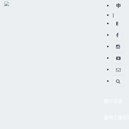
中
|
E
關於足協
臺灣乙級足