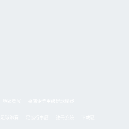
地區發展
臺灣企業甲級足球聯賽
制足球聯賽
足協行事曆
註冊系統
下載區