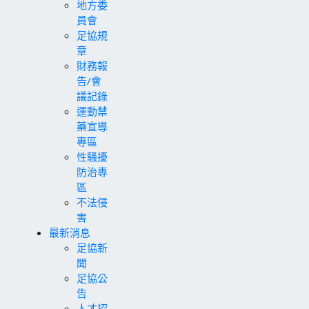
地方委
員會
足協規
章
財務報
告/會
議記錄
運動禁
藥宣導
專區
性騷擾
防治專
區
不法侵
害
最新消息
足協新
聞
足協公
告
人才招