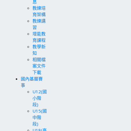
息
教練培
育架構
教練講
習
增能教
育課程
教學新
知
相關檔
案文件
下載
國內基層賽
事
U12(國
小階
段)
U15(國
中階
段)
U18(高