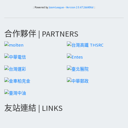
:: Powered by
JoomLeague
-
Version 2.0.47.2dd406d
::
合作夥伴 | PARTNERS
友站連結 | LINKS