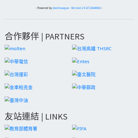
:: Powered by
JoomLeague
-
Version 2.0.47.2dd406d
::
合作夥伴 | PARTNERS
友站連結 | LINKS