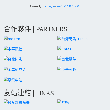
:: Powered by
JoomLeague
-
Version 2.0.47.2dd406d
::
合作夥伴 | PARTNERS
友站連結 | LINKS