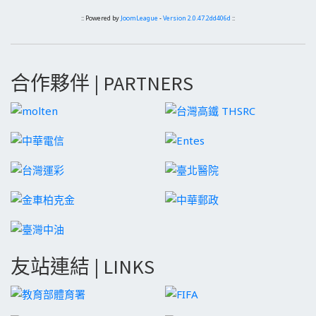
:: Powered by
JoomLeague
-
Version 2.0.47.2dd406d
::
合作夥伴 | PARTNERS
友站連結 | LINKS