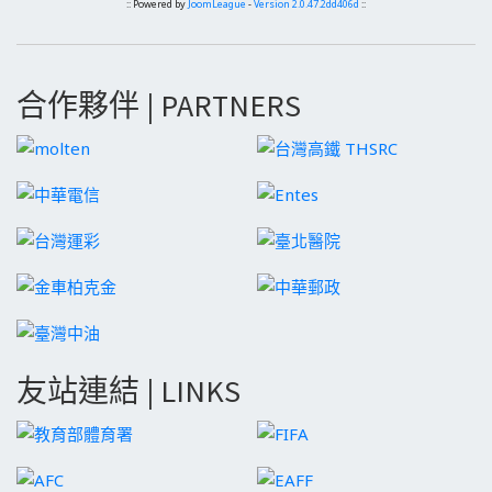
:: Powered by
JoomLeague
-
Version 2.0.47.2dd406d
::
合作夥伴 | PARTNERS
友站連結 | LINKS