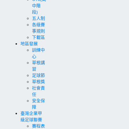
中階
段)
五人制
各級賽
事規則
下載區
地區發展
訓練中
心
草根講
習
足球節
草根獎
社會責
任
安全保
障
臺灣企業甲
級足球聯賽
賽程表