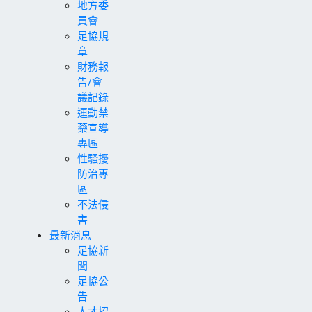
地方委
員會
足協規
章
財務報
告/會
議記錄
運動禁
藥宣導
專區
性騷擾
防治專
區
不法侵
害
最新消息
足協新
聞
足協公
告
人才招