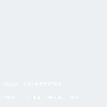
地區發展
臺灣企業甲級足球聯賽
制足球聯賽
足協行事曆
註冊系統
下載區