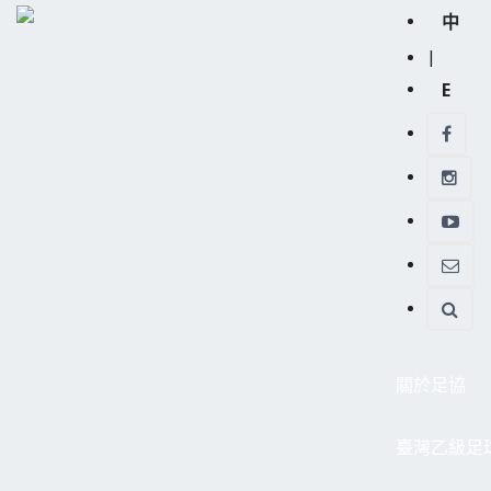
中
|
E
關於足協
臺灣乙級足