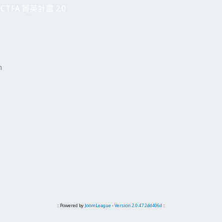
CTFA 菁英計畫 2.0
h
:: Powered by
JoomLeague
-
Version 2.0.47.2dd406d
::