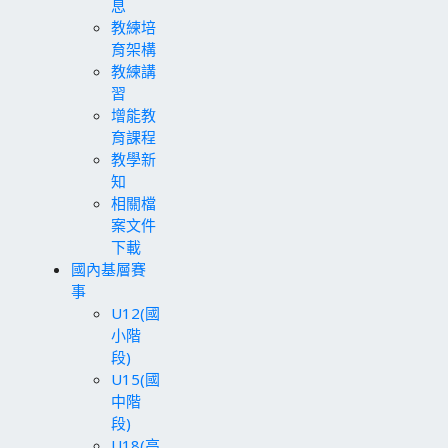
息
教練培
育架構
教練講
習
增能教
育課程
教學新
知
相關檔
案文件
下載
國內基層賽
事
U12(國
小階
段)
U15(國
中階
段)
U18(高