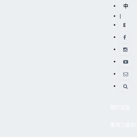
中
|
E
關於足協
臺灣乙級足