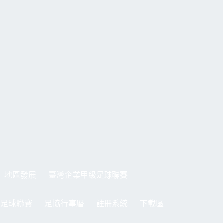
地區發展
臺灣企業甲級足球聯賽
制足球聯賽
足協行事曆
註冊系統
下載區