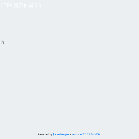
CTFA 菁英計畫 2.0
 h
:: Powered by
JoomLeague
-
Version 2.0.47.2dd406d
::