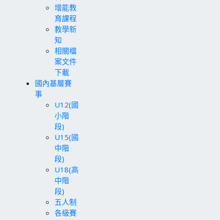
增能教
育課程
教學新
知
相關檔
案文件
下載
國內基層賽
事
U12(國
小階
段)
U15(國
中階
段)
U18(高
中階
段)
五人制
各級賽