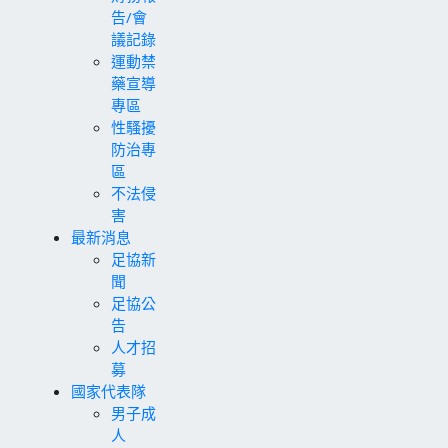
告/會
議記錄
運動禁
藥宣導
專區
性騷擾
防治專
區
不法侵
害
最新消息
足協新
聞
足協公
告
人才招
募
國家代表隊
男子成
人