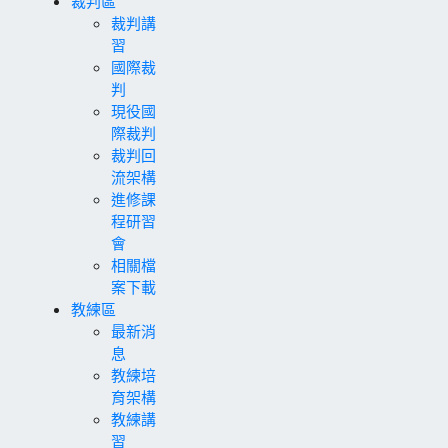
裁判區
裁判講
習
國際裁
判
現役國
際裁判
裁判回
流架構
進修課
程研習
會
相關檔
案下載
教練區
最新消
息
教練培
育架構
教練講
習