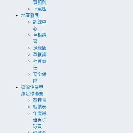
事規則
下載區
地區發展
訓練中
心
草根講
習
足球節
草根獎
社會責
任
安全保
障
臺灣企業甲
級足球聯賽
賽程表
戰績表
年度最
佳男子
球員
球隊介