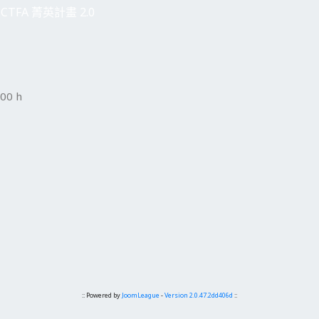
CTFA 菁英計畫 2.0
00 h
:: Powered by
JoomLeague
-
Version 2.0.47.2dd406d
::