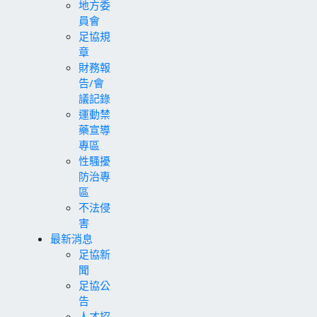
地方委
員會
足協規
章
財務報
告/會
議記錄
運動禁
藥宣導
專區
性騷擾
防治專
區
不法侵
害
最新消息
足協新
聞
足協公
告
人才招