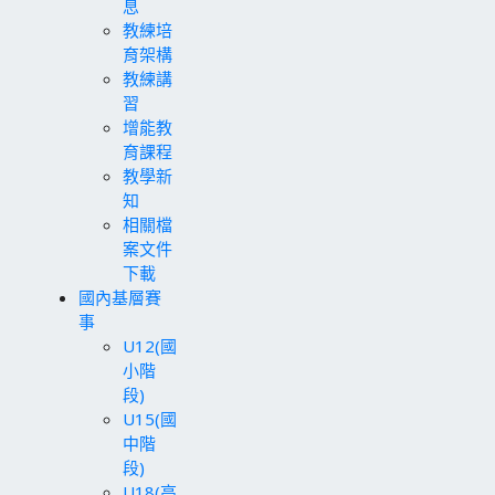
息
教練培
育架構
教練講
習
增能教
育課程
教學新
知
相關檔
案文件
下載
國內基層賽
事
U12(國
小階
段)
U15(國
中階
段)
U18(高