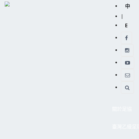
中
|
E
關於足協
臺灣乙級足