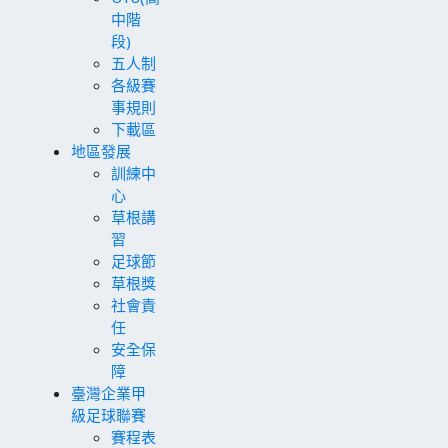
中階
段)
五人制
各級賽
事規則
下載區
地區發展
訓練中
心
草根講
習
足球節
草根獎
社會責
任
安全保
障
臺灣企業甲
級足球聯賽
賽程表