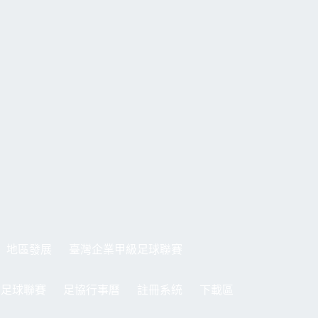
地區發展
臺灣企業甲級足球聯賽
制足球聯賽
足協行事曆
註冊系統
下載區