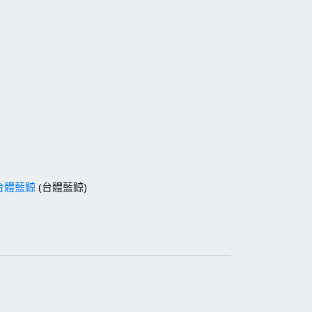
台體藍鯨
(台體藍鯨)