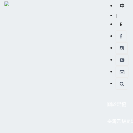
中
|
E
關於足協
臺灣乙級足