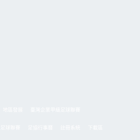
地區發展
臺灣企業甲級足球聯賽
制足球聯賽
足協行事曆
註冊系統
下載區