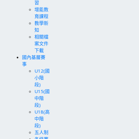
習
增能教
育課程
教學新
知
相關檔
案文件
下載
國內基層賽
事
U12(國
小階
段)
U15(國
中階
段)
U18(高
中階
段)
五人制
各級賽