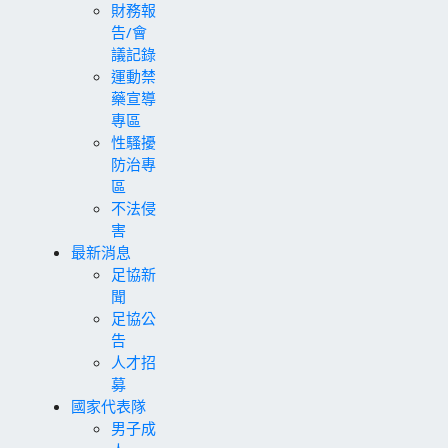
財務報
告/會
議記錄
運動禁
藥宣導
專區
性騷擾
防治專
區
不法侵
害
最新消息
足協新
聞
足協公
告
人才招
募
國家代表隊
男子成