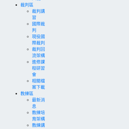
裁判區
裁判講
習
國際裁
判
現役國
際裁判
裁判回
流架構
進修課
程研習
會
相關檔
案下載
教練區
最新消
息
教練培
育架構
教練講