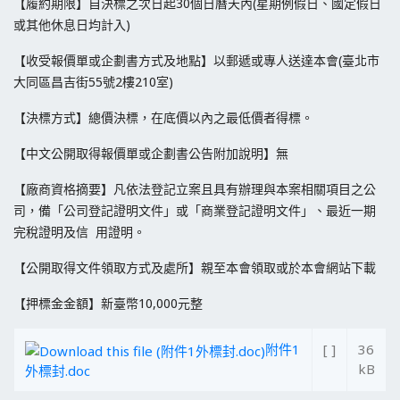
【履約期限】自決標之次日起30個日曆天內(星期例假日、國定假日
或其他休息日均計入)
【收受報價單或企劃書方式及地點】以郵遞或專人送達本會(臺北市
大同區昌吉街55號2樓210室)
【決標方式】總價決標，在底價以內之最低價者得標。
【中文公開取得報價單或企劃書公告附加說明】無
【廠商資格摘要】凡依法登記立案且具有辦理與本案相關項目之公
司，備「公司登記證明文件」或「商業登記證明文件」、最近一期
完稅證明及信 用證明。
【公開取得文件領取方式及處所】親至本會領取或於本會網站下載
【押標金金額】新臺幣10,000元整
附件1
[ ]
36
kB
外標封.doc