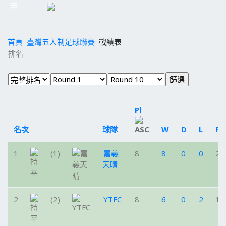
首頁
臺灣五人制足球聯賽
戰績表
排名
Pl
名次
球隊
W
D
L
Pt
1
(1)
嘉義
8
8
0
0
24
天晴
2
(2)
YTFC
8
6
0
2
18