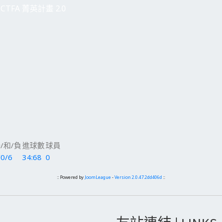
CTFA 菁英計畫 2.0
/和/負
進球數
球員
/0/6
34:68
0
:: Powered by
JoomLeague
-
Version 2.0.47.2dd406d
::