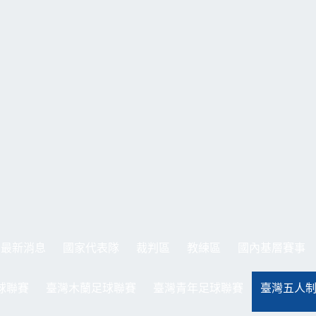
最新消息
國家代表隊
裁判區
教練區
國內基層賽事
球聯賽
臺灣木蘭足球聯賽
臺灣青年足球聯賽
臺灣五人