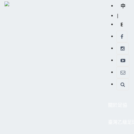
中
|
E
關於足協
臺灣乙級足