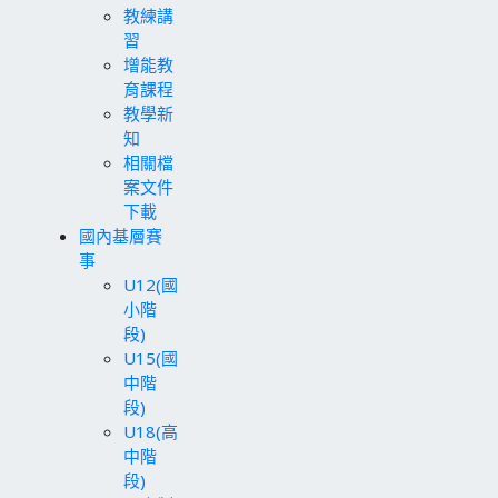
教練講
習
增能教
育課程
教學新
知
相關檔
案文件
下載
國內基層賽
事
U12(國
小階
段)
U15(國
中階
段)
U18(高
中階
段)