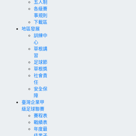
五人制
各級賽
事規則
下載區
地區發展
訓練中
心
草根講
習
足球節
草根獎
社會責
任
安全保
障
臺灣企業甲
級足球聯賽
賽程表
戰績表
年度最
佳男子