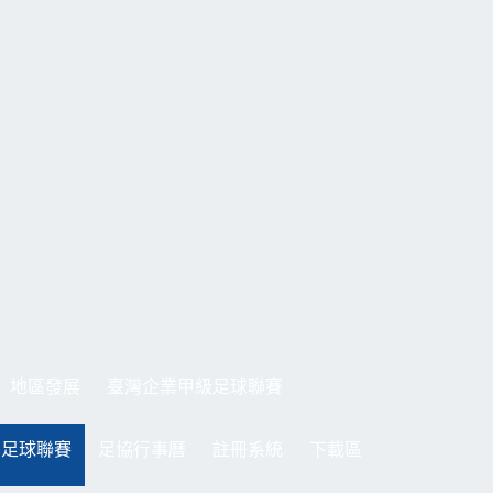
地區發展
臺灣企業甲級足球聯賽
制足球聯賽
足協行事曆
註冊系統
下載區