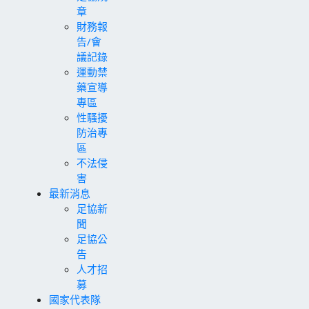
章
財務報
告/會
議記錄
運動禁
藥宣導
專區
性騷擾
防治專
區
不法侵
害
最新消息
足協新
聞
足協公
告
人才招
募
國家代表隊