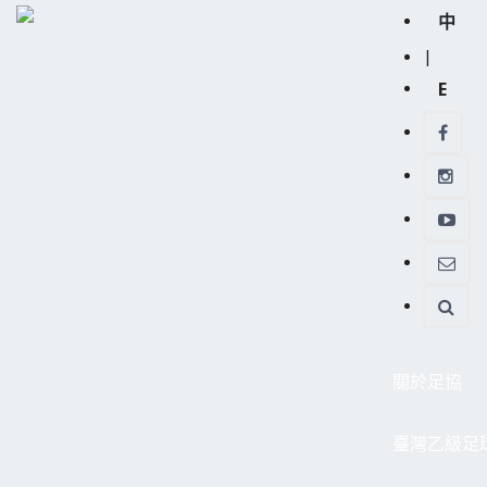
中
|
E
關於足協
臺灣乙級足