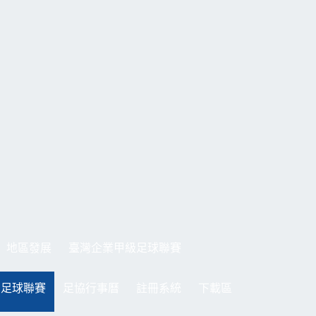
地區發展
臺灣企業甲級足球聯賽
制足球聯賽
足協行事曆
註冊系統
下載區