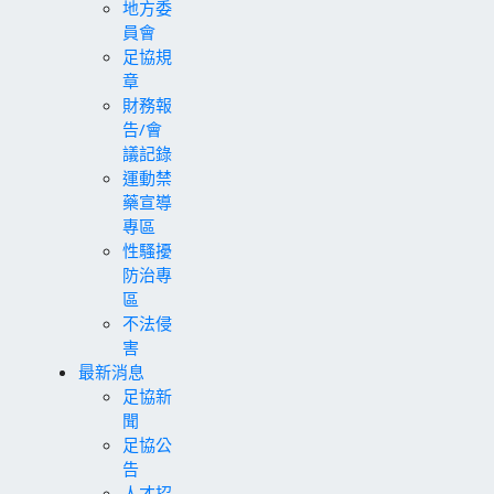
地方委
員會
足協規
章
財務報
告/會
議記錄
運動禁
藥宣導
專區
性騷擾
防治專
區
不法侵
害
最新消息
足協新
聞
足協公
告
人才招