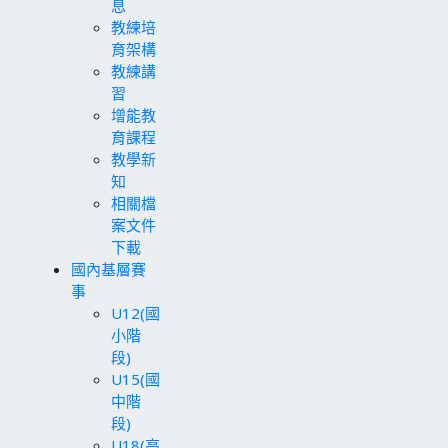
息
教練培
育架構
教練講
習
增能教
育課程
教學新
知
相關檔
案文件
下載
國內基層賽
事
U12(國
小階
段)
U15(國
中階
段)
U18(高