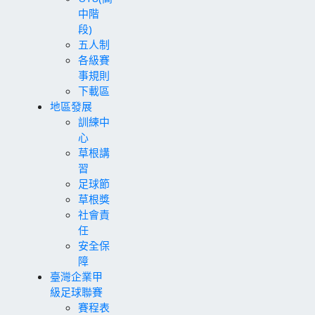
中階
段)
五人制
各級賽
事規則
下載區
地區發展
訓練中
心
草根講
習
足球節
草根獎
社會責
任
安全保
障
臺灣企業甲
級足球聯賽
賽程表