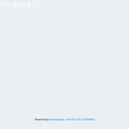
CTFA 菁英計畫 2.0
h
:: Powered by
JoomLeague
-
Version 2.0.47.2dd406d
::