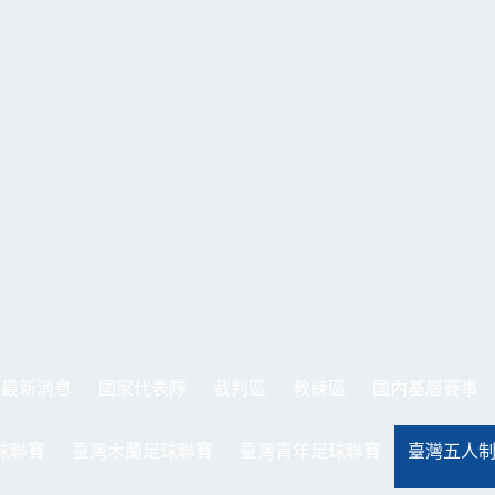
最新消息
國家代表隊
裁判區
教練區
國內基層賽事
球聯賽
臺灣木蘭足球聯賽
臺灣青年足球聯賽
臺灣五人