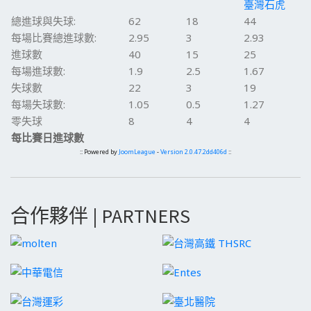
臺灣石虎
總進球與失球:
62
18
44
每場比賽總進球數:
2.95
3
2.93
進球數
40
15
25
每場進球數:
1.9
2.5
1.67
失球數
22
3
19
每場失球數:
1.05
0.5
1.27
零失球
8
4
4
每比賽日進球數
:: Powered by
JoomLeague
-
Version 2.0.47.2dd406d
::
合作夥伴 | PARTNERS