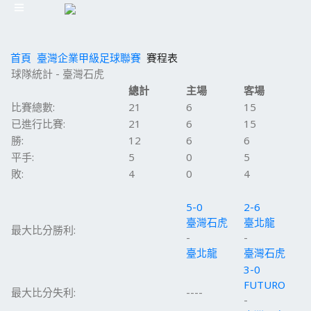
首頁
臺灣企業甲級足球聯賽
賽程表
球隊統計 - 臺灣石虎
總計
主場
客場
比賽總數:
21
6
15
已進行比賽:
21
6
15
勝:
12
6
6
平手:
5
0
5
敗:
4
0
4
5-0
2-6
臺灣石虎
臺北龍
最大比分勝利:
-
-
臺北龍
臺灣石虎
3-0
FUTURO
最大比分失利:
----
-