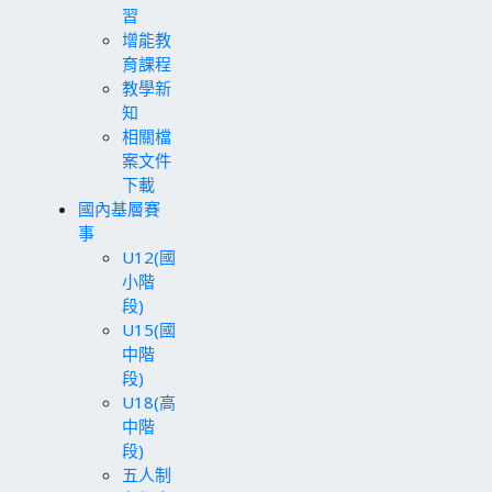
習
增能教
育課程
教學新
知
相關檔
案文件
下載
國內基層賽
事
U12(國
小階
段)
U15(國
中階
段)
U18(高
中階
段)
五人制