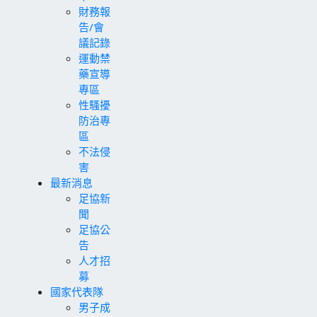
財務報
告/會
議記錄
運動禁
藥宣導
專區
性騷擾
防治專
區
不法侵
害
最新消息
足協新
聞
足協公
告
人才招
募
國家代表隊
男子成