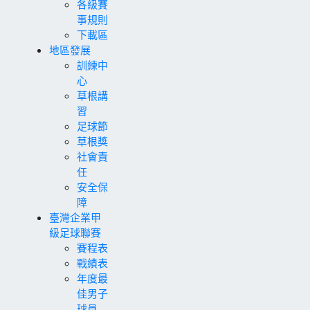
各級賽
事規則
下載區
地區發展
訓練中
心
草根講
習
足球節
草根獎
社會責
任
安全保
障
臺灣企業甲
級足球聯賽
賽程表
戰績表
年度最
佳男子
球員