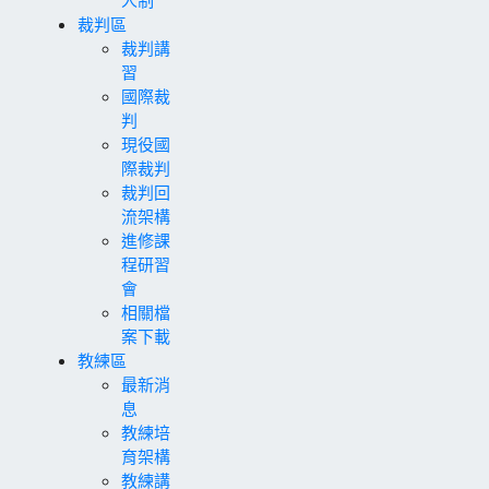
人制
裁判區
裁判講
習
國際裁
判
現役國
際裁判
裁判回
流架構
進修課
程研習
會
相關檔
案下載
教練區
最新消
息
教練培
育架構
教練講