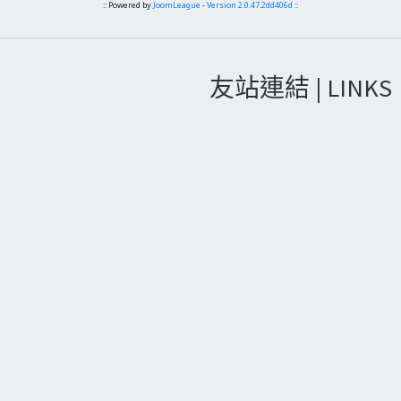
:: Powered by
JoomLeague
-
Version 2.0.47.2dd406d
::
友站連結 | LINKS