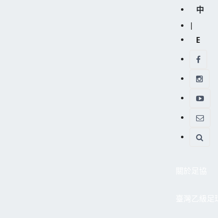
中
|
E
關於足協
臺灣乙級足