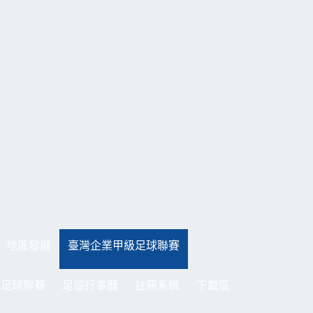
地區發展
臺灣企業甲級足球聯賽
制足球聯賽
足協行事曆
註冊系統
下載區