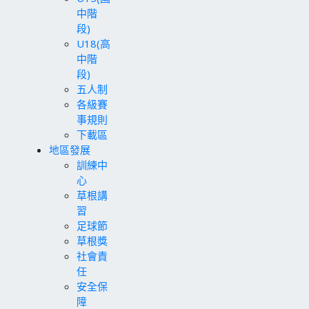
中階
段)
U18(高
中階
段)
五人制
各級賽
事規則
下載區
地區發展
訓練中
心
草根講
習
足球節
草根獎
社會責
任
安全保
障