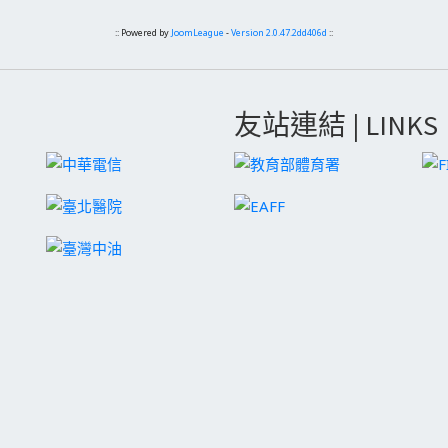
:: Powered by
JoomLeague
-
Version 2.0.47.2dd406d
::
友站連結 | LINKS