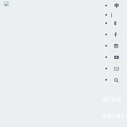
中
|
E
關於足協
臺灣乙級足