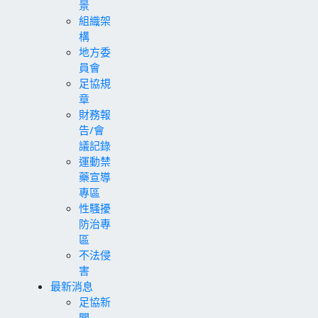
景
組織架
構
地方委
員會
足協規
章
財務報
告/會
議記錄
運動禁
藥宣導
專區
性騷擾
防治專
區
不法侵
害
最新消息
足協新
聞