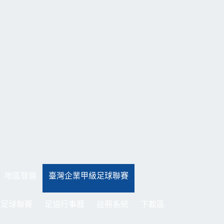
地區發展
臺灣企業甲級足球聯賽
制足球聯賽
足協行事曆
註冊系統
下載區