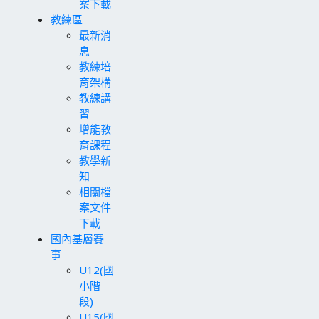
案下載
教練區
最新消
息
教練培
育架構
教練講
習
增能教
育課程
教學新
知
相關檔
案文件
下載
國內基層賽
事
U12(國
小階
段)
U15(國