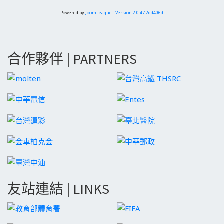
:: Powered by
JoomLeague
-
Version 2.0.47.2dd406d
::
合作夥伴 | PARTNERS
友站連結 | LINKS