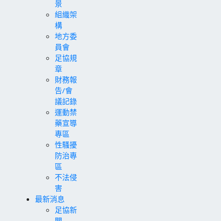
景
組織架
構
地方委
員會
足協規
章
財務報
告/會
議記錄
運動禁
藥宣導
專區
性騷擾
防治專
區
不法侵
害
最新消息
足協新
聞