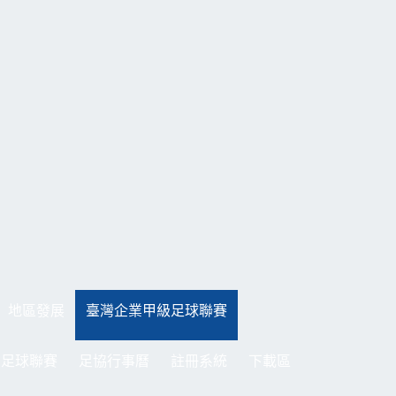
地區發展
臺灣企業甲級足球聯賽
制足球聯賽
足協行事曆
註冊系統
下載區