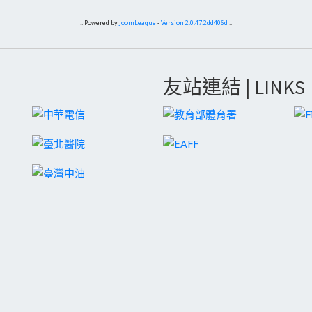
:: Powered by
JoomLeague
-
Version 2.0.47.2dd406d
::
友站連結 | LINKS