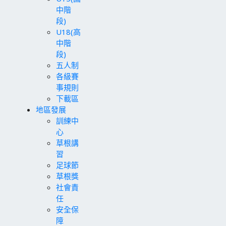
中階
段)
U18(高
中階
段)
五人制
各級賽
事規則
下載區
地區發展
訓練中
心
草根講
習
足球節
草根獎
社會責
任
安全保
障