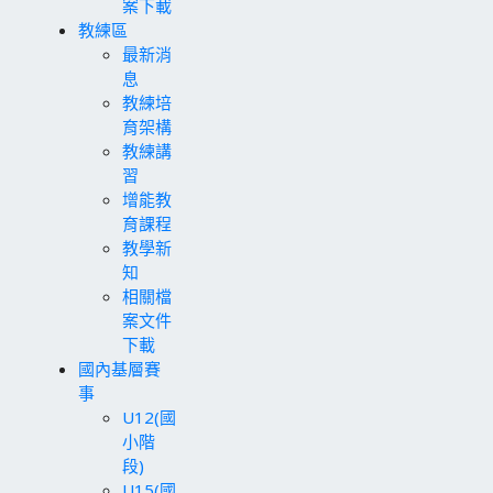
案下載
教練區
最新消
息
教練培
育架構
教練講
習
增能教
育課程
教學新
知
相關檔
案文件
下載
國內基層賽
事
U12(國
小階
段)
U15(國