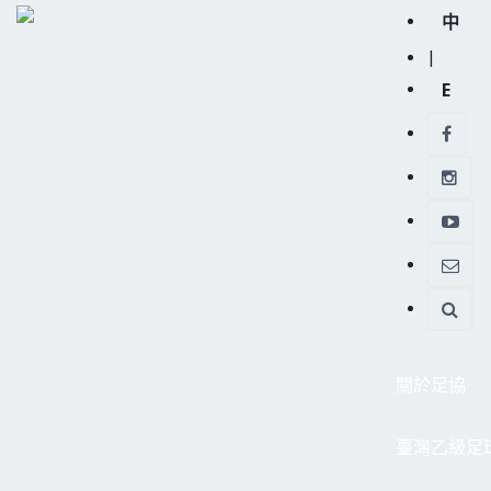
中
|
E
關於足協
臺灣乙級足