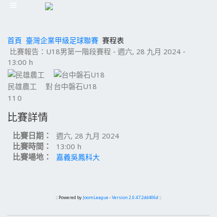
首頁
臺灣企業甲級足球聯賽
賽程表
比賽報告：U18男第一階段賽程 - 週六, 28 九月 2024 -
13:00 h
民雄農工
對
台中磐石U18
11
0
比賽詳情
比賽日期：
週六, 28 九月 2024
比賽時間：
13:00 h
比賽場地：
嘉義吳鳳科大
:: Powered by
JoomLeague
-
Version 2.0.47.2dd406d
::