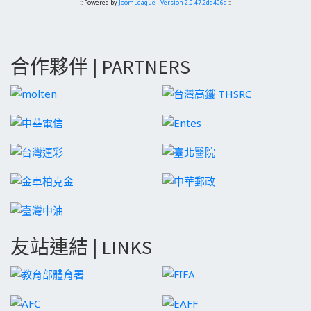
:: Powered by
JoomLeague
-
Version 2.0.47.2dd406d
::
合作夥伴 | PARTNERS
友站連結 | LINKS