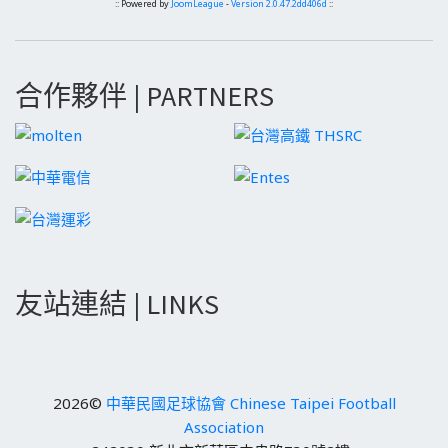
:: Powered by
JoomLeague
-
Version 2.0.47.2dd406d
::
合作夥伴 | PARTNERS
友站連結 | LINKS
2026©
中華民國足球協會 Chinese Taipei Football
Association