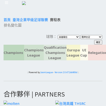
首頁
臺灣企業甲級足球聯賽
賽程表
排名變化圖
球隊：
Qualification
Champions
Europa
UI
Champions
Champions
Relegatio
League
League
Cup
League
:: Powered by
JoomLeague
-
Version 2.0.47.2dd406d
::
合作夥伴 | PARTNERS