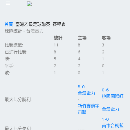
首頁
臺灣乙級足球聯賽
賽程表
球隊統計 - 台灣電力
總計
主場
客場
比賽總數:
11
8
3
已進行比賽:
8
6
2
勝:
5
4
1
平手:
2
2
0
敗:
1
0
1
8-0
0-6
台灣電力
桃園國際紅
最大比分勝利:
-
-
新竹鑫億宇
台灣電力
宙聯
1-0
南市台鋼藍
最大比分失利:
----