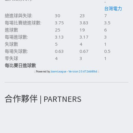
-
台灣電力
總進球與失球:
30
23
7
每場比賽總進球數:
3.75
3.83
3.5
進球數
25
19
6
每場進球數:
3.13
3.17
3
失球數
5
4
1
每場失球數:
0.63
0.67
0.5
零失球
4
3
1
每比賽日進球數
:: Powered by
JoomLeague
-
Version 2.0.47.2dd406d
::
合作夥伴 | PARTNERS