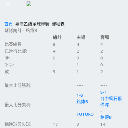
首頁
臺灣乙級足球聯賽
賽程表
球隊統計 - 銘傳B
總計
主場
客場
比賽總數:
8
4
4
已進行比賽:
4
2
2
勝:
0
0
0
平手:
1
1
0
敗:
3
1
2
最大比分勝利:
----
----
8-1
1-2
台中磐石預
銘傳B
最大比分失利:
備隊
-
-
FUTURO
銘傳B
總進球與失球:
17
3
14