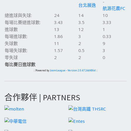
-
台北展逸
航源花農FC
總進球與失球:
24
14
10
每場比賽總進球數:
3.43
3.5
3.33
進球數
13
12
1
每場進球數:
1.86
3
0.33
失球數
11
2
9
每場失球數:
1.57
0.5
3
零失球
2
2
0
每比賽日進球數
:: Powered by
JoomLeague
-
Version 2.0.47.2dd406d
::
合作夥伴 | PARTNERS