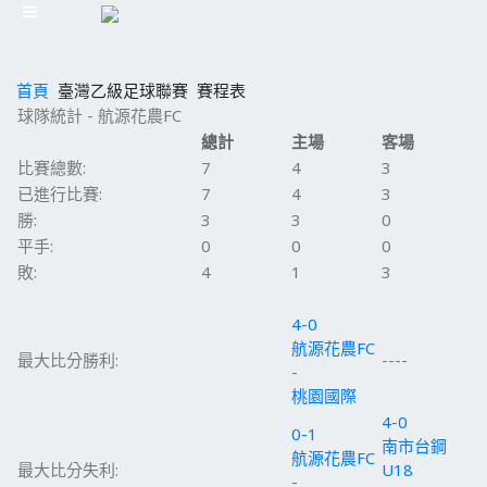
首頁
臺灣乙級足球聯賽
賽程表
球隊統計 - 航源花農FC
總計
主場
客場
比賽總數:
7
4
3
已進行比賽:
7
4
3
勝:
3
3
0
平手:
0
0
0
敗:
4
1
3
4-0
航源花農FC
最大比分勝利:
----
-
桃園國際
4-0
0-1
南市台鋼
航源花農FC
最大比分失利:
U18
-