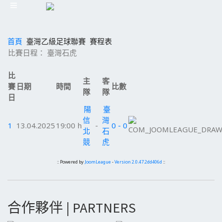
首頁
臺灣乙級足球聯賽
賽程表
比賽日程： 臺灣石虎
比
主
客
賽
日期
時間
比數
隊
隊
日
陽
臺
信
灣
1
13.04.2025
19:00 h
-
0 - 0
北
石
競
虎
:: Powered by
JoomLeague
-
Version 2.0.47.2dd406d
::
合作夥伴 | PARTNERS