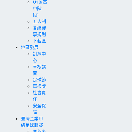
U18(高
中階
段)
五人制
各級賽
事規則
下載區
地區發展
訓練中
心
草根講
習
足球節
草根獎
社會責
任
安全保
障
臺灣企業甲
級足球聯賽
賽程表