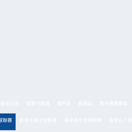
最新消息
國家代表隊
裁判區
教練區
國內基層賽事
球聯賽
臺灣木蘭足球聯賽
臺灣青年足球聯賽
臺灣五人