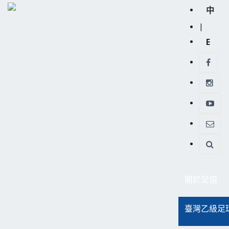
中
|
E
關於足協
臺灣乙級足