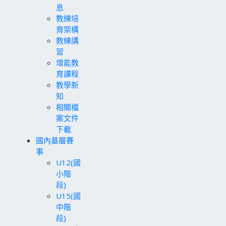
息
教練培
育架構
教練講
習
增能教
育課程
教學新
知
相關檔
案文件
下載
國內基層賽
事
U12(國
小階
段)
U15(國
中階
段)