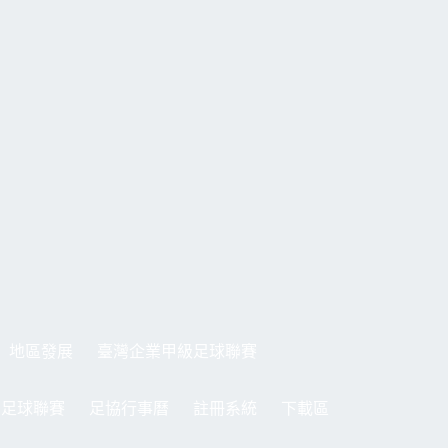
地區發展
臺灣企業甲級足球聯賽
制足球聯賽
足協行事曆
註冊系統
下載區