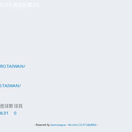
CTFA 菁英計畫 2.0
URO.TAIWAN/
O.TAIWAN/
進球數
球員
6:31
0
:: Powered by
JoomLeague
-
Version 2.0.47.2dd406d
::