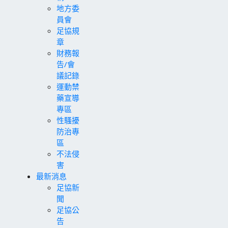
地方委
員會
足協規
章
財務報
告/會
議記錄
運動禁
藥宣導
專區
性騷擾
防治專
區
不法侵
害
最新消息
足協新
聞
足協公
告