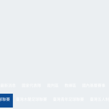
最新消息
國家代表隊
裁判區
教練區
國內基層賽事
球聯賽
臺灣木蘭足球聯賽
臺灣青年足球聯賽
臺灣五人