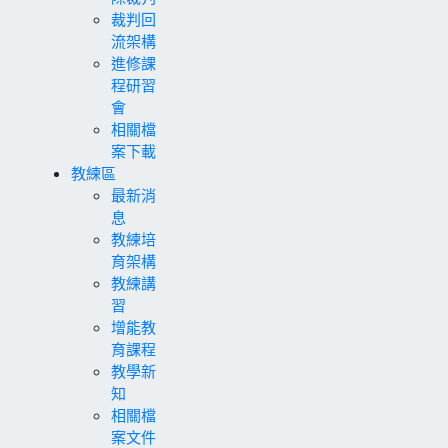
裁判回
流架構
進修課
程研習
會
相關檔
案下載
教練區
最新消
息
教練培
育架構
教練講
習
增能教
育課程
教學新
知
相關檔
案文件