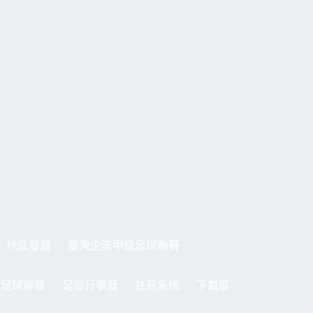
地區發展
臺灣企業甲級足球聯賽
制足球聯賽
足協行事曆
註冊系統
下載區