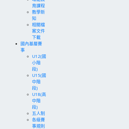
育課程
教學新
知
相關檔
案文件
下載
國內基層賽
事
U12(國
小階
段)
U15(國
中階
段)
U18(高
中階
段)
五人制
各級賽
事規則