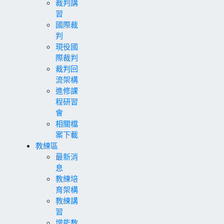
裁判講
習
國際裁
判
現役國
際裁判
裁判回
流架構
進修課
程研習
會
相關檔
案下載
教練區
最新消
息
教練培
育架構
教練講
習
增能教