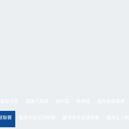
最新消息
國家代表隊
裁判區
教練區
國內基層賽事
球聯賽
臺灣木蘭足球聯賽
臺灣青年足球聯賽
臺灣五人