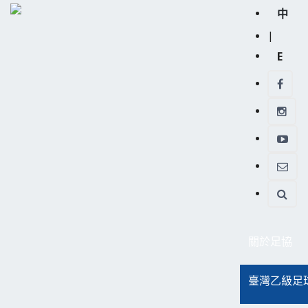
中
|
E
關於足協
臺灣乙級足