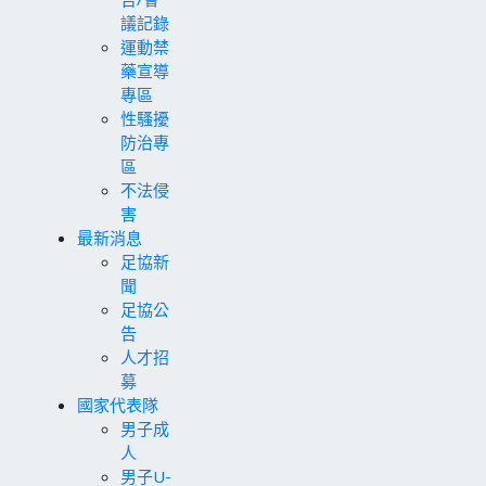
議記錄
運動禁
藥宣導
專區
性騷擾
防治專
區
不法侵
害
最新消息
足協新
聞
足協公
告
人才招
募
國家代表隊
男子成
人
男子U-