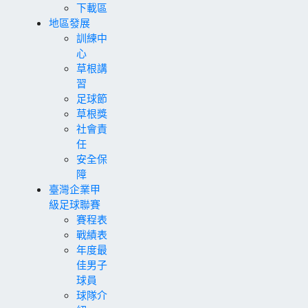
下載區
地區發展
訓練中
心
草根講
習
足球節
草根獎
社會責
任
安全保
障
臺灣企業甲
級足球聯賽
賽程表
戰績表
年度最
佳男子
球員
球隊介