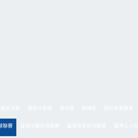
最新消息
國家代表隊
裁判區
教練區
國內基層賽事
球聯賽
臺灣木蘭足球聯賽
臺灣青年足球聯賽
臺灣五人