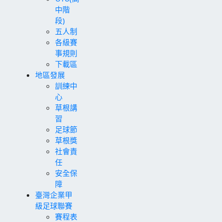
中階
段)
五人制
各級賽
事規則
下載區
地區發展
訓練中
心
草根講
習
足球節
草根獎
社會責
任
安全保
障
臺灣企業甲
級足球聯賽
賽程表