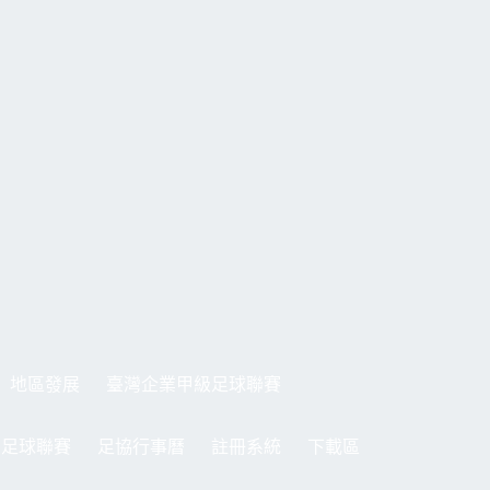
地區發展
臺灣企業甲級足球聯賽
制足球聯賽
足協行事曆
註冊系統
下載區