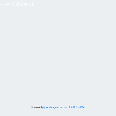
CTFA 菁英計畫 2.0
:: Powered by
JoomLeague
-
Version 2.0.47.2dd406d
::