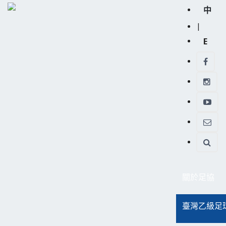
中
|
E
關於足協
臺灣乙級足