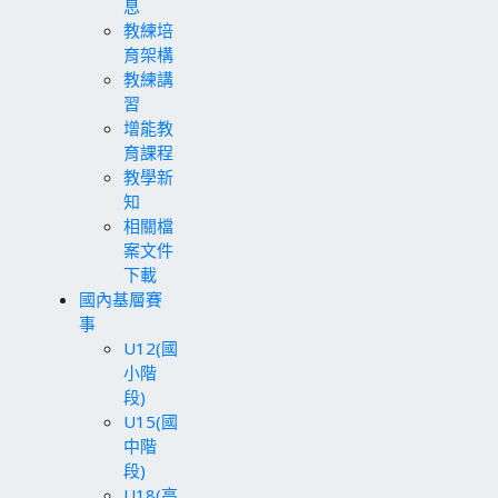
息
教練培
育架構
教練講
習
增能教
育課程
教學新
知
相關檔
案文件
下載
國內基層賽
事
U12(國
小階
段)
U15(國
中階
段)
U18(高