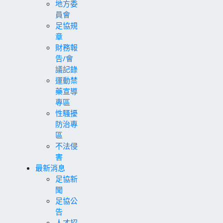
地方委
員會
足協規
章
財務報
告/會
議記錄
運動禁
藥宣導
專區
性騷擾
防治專
區
不法侵
害
最新消息
足協新
聞
足協公
告
人才招