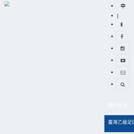
中
|
E
關於足協
臺灣乙級足