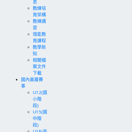
息
教練培
育架構
教練講
習
增能教
育課程
教學新
知
相關檔
案文件
下載
國內基層賽
事
U12(國
小階
段)
U15(國
中階
段)
U18(高