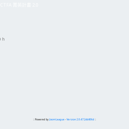
CTFA 菁英計畫 2.0
 h
:: Powered by
JoomLeague
-
Version 2.0.47.2dd406d
::