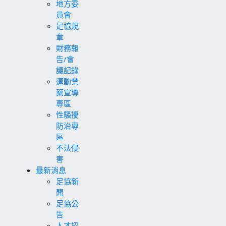
地方委
員會
足協規
章
財務報
告/會
議記錄
運動禁
藥宣導
專區
性騷擾
防治專
區
不法侵
害
最新消息
足協新
聞
足協公
告
人才招