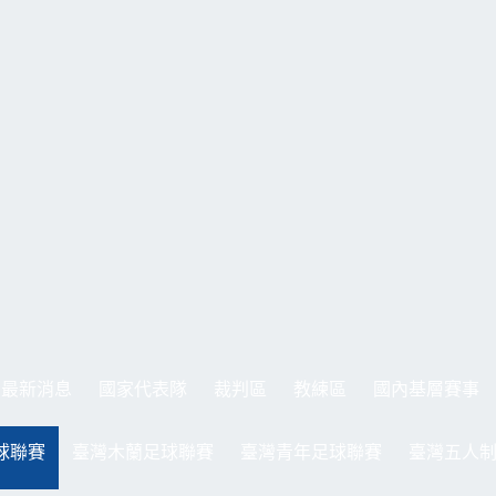
最新消息
國家代表隊
裁判區
教練區
國內基層賽事
球聯賽
臺灣木蘭足球聯賽
臺灣青年足球聯賽
臺灣五人