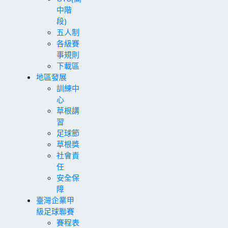
中階
段)
五人制
各級賽
事規則
下載區
地區發展
訓練中
心
草根講
習
足球節
草根獎
社會責
任
安全保
障
臺灣企業甲
級足球聯賽
賽程表