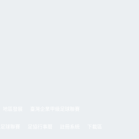
地區發展
臺灣企業甲級足球聯賽
制足球聯賽
足協行事曆
註冊系統
下載區