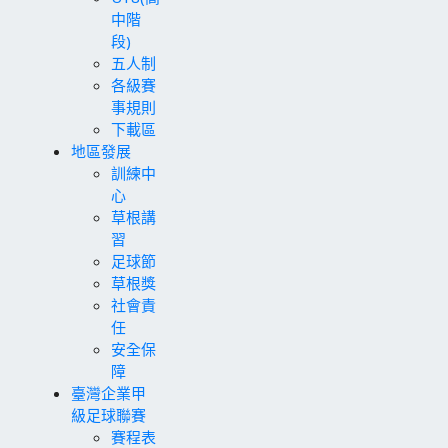
中階
段)
五人制
各級賽
事規則
下載區
地區發展
訓練中
心
草根講
習
足球節
草根獎
社會責
任
安全保
障
臺灣企業甲
級足球聯賽
賽程表