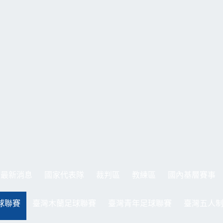
最新消息
國家代表隊
裁判區
教練區
國內基層賽事
球聯賽
臺灣木蘭足球聯賽
臺灣青年足球聯賽
臺灣五人