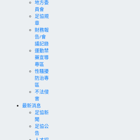
地方委
員會
足協規
章
財務報
告/會
議記錄
運動禁
藥宣導
專區
性騷擾
防治專
區
不法侵
害
最新消息
足協新
聞
足協公
告
人才招