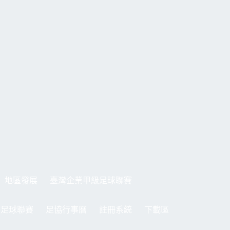
地區發展
臺灣企業甲級足球聯賽
制足球聯賽
足協行事曆
註冊系統
下載區