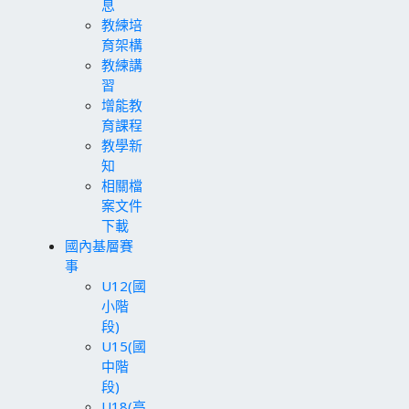
息
教練培
育架構
教練講
習
增能教
育課程
教學新
知
相關檔
案文件
下載
國內基層賽
事
U12(國
小階
段)
U15(國
中階
段)
U18(高