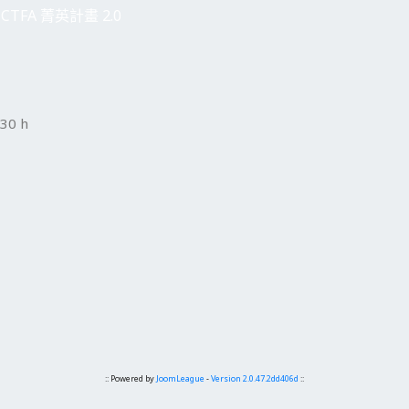
CTFA 菁英計畫 2.0
30 h
:: Powered by
JoomLeague
-
Version 2.0.47.2dd406d
::