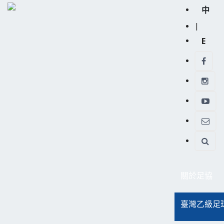
中
|
E
關於足協
臺灣乙級足