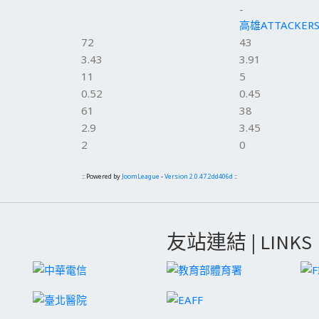
-
高雄ATTACKER
72
43
3.43
3.91
11
5
0.52
0.45
61
38
2.9
3.45
2
0
:: Powered by
JoomLeague
-
Version 2.0.47.2dd406d
::
友站連結 | LINKS