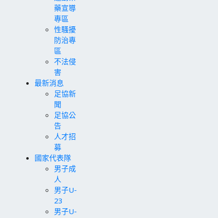
藥宣導
專區
性騷擾
防治專
區
不法侵
害
最新消息
足協新
聞
足協公
告
人才招
募
國家代表隊
男子成
人
男子U-
23
男子U-