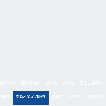
最新消息
國家代表隊
裁判區
教練區
國內基層賽事
球聯賽
臺灣木蘭足球聯賽
臺灣青年足球聯賽
臺灣五人