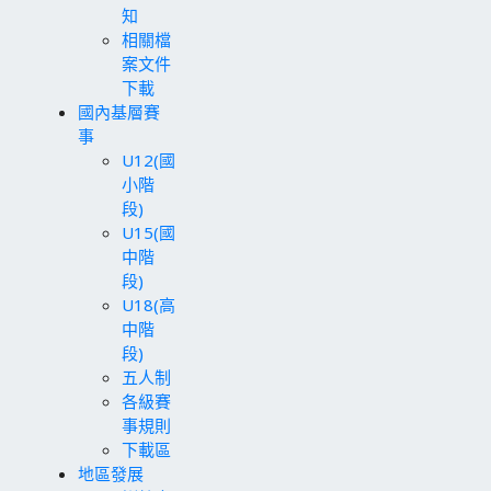
知
相關檔
案文件
下載
國內基層賽
事
U12(國
小階
段)
U15(國
中階
段)
U18(高
中階
段)
五人制
各級賽
事規則
下載區
地區發展