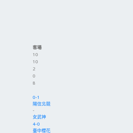
客場
10
10
2
0
8
0-1
陽信北競
-
女武神
4-0
臺中櫻花