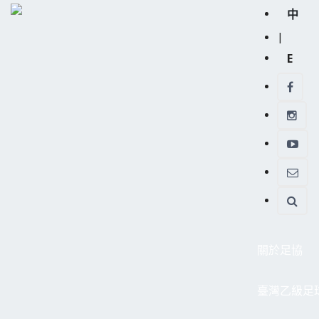
中
|
E
關於足協
臺灣乙級足