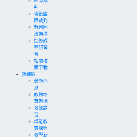
判
現役國
際裁判
裁判回
流架構
進修課
程研習
會
相關檔
案下載
教練區
最新消
息
教練培
育架構
教練講
習
增能教
育課程
教學新