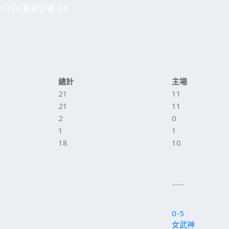
CTFA 菁英計畫 2.0
總計
主場
21
11
21
11
2
0
1
1
18
10
----
0-5
女武神