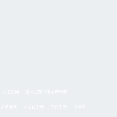
地區發展
臺灣企業甲級足球聯賽
制足球聯賽
足協行事曆
註冊系統
下載區