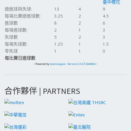
臺中櫻花
總進球與失球:
13
4
9
每場比賽總進球數:
3.25
2
4.5
進球數
8
2
6
每場進球數:
2
1
3
失球數
5
2
3
每場失球數:
1.25
1
1.5
零失球
1
1
0
每比賽日進球數
:: Powered by
JoomLeague
-
Version 2.0.47.2dd406d
::
合作夥伴 | PARTNERS