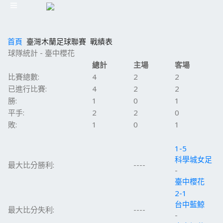
首頁
臺灣木蘭足球聯賽
戰績表
球隊統計 - 臺中櫻花
總計
主場
客場
比賽總數:
4
2
2
已進行比賽:
4
2
2
勝:
1
0
1
平手:
2
2
0
敗:
1
0
1
1-5
科學城女足
最大比分勝利:
----
-
臺中櫻花
2-1
台中藍鯨
最大比分失利:
----
-