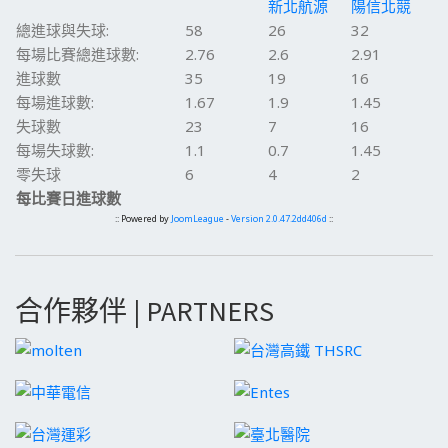
新北航源
陽信北競
總進球與失球:
58
26
32
每場比賽總進球數:
2.76
2.6
2.91
進球數
35
19
16
每場進球數:
1.67
1.9
1.45
失球數
23
7
16
每場失球數:
1.1
0.7
1.45
零失球
6
4
2
每比賽日進球數
:: Powered by
JoomLeague
-
Version 2.0.47.2dd406d
::
合作夥伴 | PARTNERS