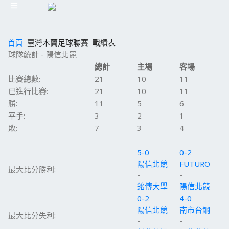
首頁
臺灣木蘭足球聯賽
戰績表
球隊統計 - 陽信北競
總計
主場
客場
比賽總數:
21
10
11
已進行比賽:
21
10
11
勝:
11
5
6
平手:
3
2
1
敗:
7
3
4
5-0
0-2
陽信北競
FUTURO
最大比分勝利:
-
-
銘傳大學
陽信北競
0-2
4-0
陽信北競
南市台鋼
最大比分失利:
-
-