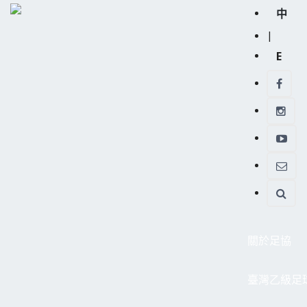
中
|
E
關於足協
臺灣乙級足