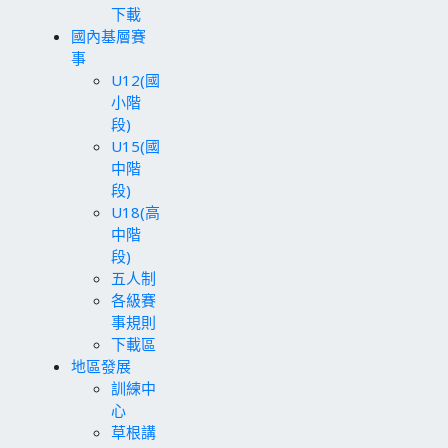
下載
國內基層賽
事
U12(國
小階
段)
U15(國
中階
段)
U18(高
中階
段)
五人制
各級賽
事規則
下載區
地區發展
訓練中
心
草根講