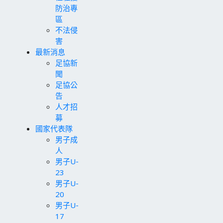
防治專
區
不法侵
害
最新消息
足協新
聞
足協公
告
人才招
募
國家代表隊
男子成
人
男子U-
23
男子U-
20
男子U-
17