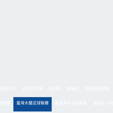
最新消息
國家代表隊
裁判區
教練區
國內基層賽事
球聯賽
臺灣木蘭足球聯賽
臺灣青年足球聯賽
臺灣五人