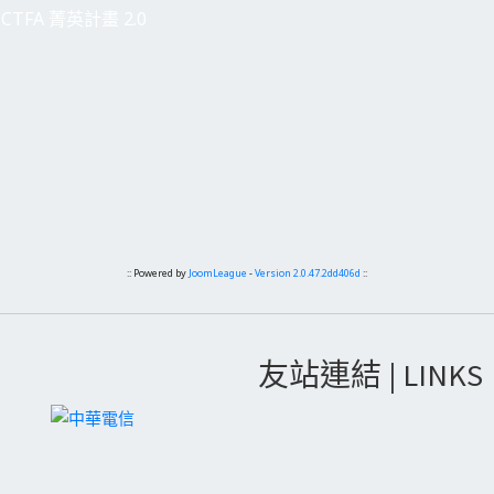
CTFA 菁英計畫 2.0
:: Powered by
JoomLeague
-
Version 2.0.47.2dd406d
::
友站連結 | LINKS