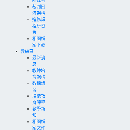
裁判回
流架構
進修課
程研習
會
相關檔
案下載
教練區
最新消
息
教練培
育架構
教練講
習
增能教
育課程
教學新
知
相關檔
案文件