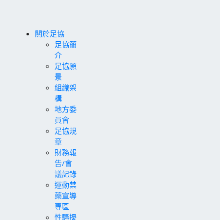
關於足協
足協簡
介
足協願
景
組織架
構
地方委
員會
足協規
章
財務報
告/會
議記錄
運動禁
藥宣導
專區
性騷擾