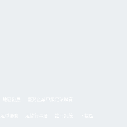
地區發展
臺灣企業甲級足球聯賽
制足球聯賽
足協行事曆
註冊系統
下載區